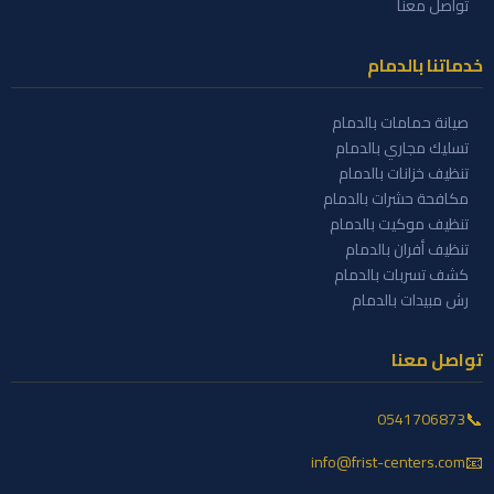
تواصل معنا
خدماتنا بالدمام
صيانة حمامات بالدمام
تسليك مجاري بالدمام
تنظيف خزانات بالدمام
مكافحة حشرات بالدمام
تنظيف موكيت بالدمام
تنظيف أفران بالدمام
كشف تسربات بالدمام
رش مبيدات بالدمام
تواصل معنا
📞
0541706873
📧
info@frist-centers.com