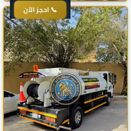
📞 احجز الآن