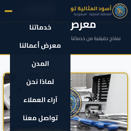
الرئيسية
أسود المثالية تو
✕
المنطقة الشرقية · السعودية
معرض
أعمالنا
خدماتنا
نماذج حقيقية من خدماتنا الميدانية في المنطقة الشرقية
معرض أعمالنا
المدن
لماذا نحن
آراء العملاء
تواصل معنا