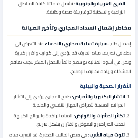
القرى الغربية والجنوبية:
تشمل خدماتنا كافة المناطق
الزراعية والسكنية لتوفير بيئة صحية ونظيفة.
مخاطر إهمال انسداد المجاري وتأخير الصيانة
إهمال طلب
سيارة تسليك مجاري بالاحساء
عند التعرض الى
بطء في تصريف مياه الصرف قد يؤدي إلى كوارث واضرار كبيرة
ونحن في أسود المثالية تو ننصح دائماً بالتدخل المبكر لتجنب تفاقم
المشكلة وزيادة تكاليف الإصلاح.
الأضرار الصحية والبيئية
انتشار البكتيريا والأمراض:
طفح المجاري يؤدي إلى انتشار
الجراثيم المسببة لأمراض الجهاز التنفسي والجلدية.
تكاثر الحشرات والقوارض:
المياه الراكدة والروائح الكريهة
تجذب الصراصير والبعوض والفئران بشكل سريع.
تلوث مياه الشرب:
في بعض الحالات الخطيرة، قد تتسرب مياه