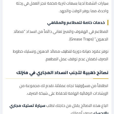
سيارات الشفط لدينا بسعات لترية ضخمة تنجز العمل في رحلة
واحدة، مما يوفر الوقت والجهد.
خدمات خاصة للمطاعم والمقاهي
المطاعم في الهفوف والمبرز تعاني دائماً من انسداد “مصائد
الدهون” (Grease Traps).
نوفر عقود صيانة دورية لتنظيف مصائد الدهون وتسليك خطوط
الصرف لضمان عدم توقف عمل المطعم.
نصائح ذهبية لتجنب انسداد المجاري في منزلك
انطلاقاً من مسؤوليتنا تجاه عملائنا، نقدم لك مجموعة من
الإرشادات الوقائية الهامة للحفاظ على شبكة الصرف.
اتباع هذه النصائح يقلل من حاجتك لطلب
سيارة تسليك مجاري
بالاحساء
ويوفر أموالك.