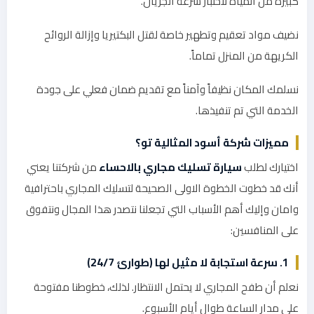
كبيرة من المياه لاختبار سرعة الجريان.
نضيف مواد تعقيم وتطهير خاصة لقتل البكتيريا وإزالة الروائح
الكريهة من المنزل تماماً.
نسلمك المكان نظيفاً وآمناً مع تقديم ضمان فعلي على جودة
الخدمة التي تم تنفيذها.
مميزات شركة أسود المثالية تو؟
اختيارك لطلب
سيارة تسليك مجاري بالاحساء
من شركتنا يعني
أنك قد خطوت الخطوة الاولى الصحيحة لتسليك المجاري باحترافية
وامان وإليك أهم الأسباب التي تجعلنا نتصدر هذا المجال ونتفوق
على المنافسين:
1. سرعة استجابة لا مثيل لها (طوارئ 24/7)
نعلم أن طفح المجاري لا يحتمل الانتظار. لذلك، خطوطنا مفتوحة
على مدار الساعة طوال أيام الأسبوع.