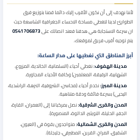
لأننا نهدف إلى أن نكون الأقرب إليك دائما قمنا بتوزيع فرق
الطوارئ لدينا لتغطي مساحة الاحساء الجغرافية الشاسعة حيث
ان سرعة الاستجابة هي هدفنا فعند اتصالك على
0541706873
يتم توجيه أقرب فريق لموقعك.
أبرز المناطق التي نغطيها على مدار الساعة:
مدينة الهفوف:
نغطي أحياء (السلمانية، الخالدية، المزروع،
الشهابية، الرقيقة، المعلمين) وكافة الأحياء المجاورة.
مدينة المبرز:
نخدم أحياء (محاسن، الشروفية، النزهة، الراشدية،
اليحيى) بسرعة فائقة ودقة متناهية.
المدن والقرى الشرقية:
نصل بمركباتنا إلى (العمران، القارة،
الجفر، الحليلة، التويثير، الدالوة، المنصورة).
المدن والقرى الشمالية:
متواجدون بقوة في (العيون،
الشقيق، المراح، القرين، المطيرفي، جليجلة).