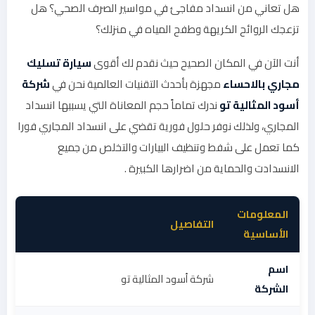
هل تعاني من انسداد مفاجئ في مواسير الصرف الصحي؟ هل
تزعجك الروائح الكريهة وطفح المياه في منزلك؟
أنت الآن في المكان الصحيح حيث نقدم لك أقوى
سيارة تسليك
مجاري بالاحساء
مجهزة بأحدث التقنيات العالمية نحن في
شركة
أسود المثالية تو
ندرك تماماً حجم المعاناة التي يسببها انسداد
المجاري، ولذلك نوفر حلول فورية تقضي على انسداد المجاري فورا
كما تعمل على شفط وتنظيف البيارات والتخلص من جميع
الانسدادت والحماية من اضرارها الكبيرة .
المعلومات
التفاصيل
الأساسية
اسم
شركة أسود المثالية تو
الشركة