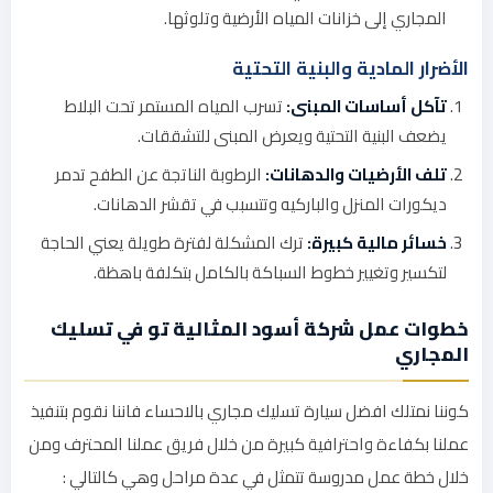
المجاري إلى خزانات المياه الأرضية وتلوثها.
الأضرار المادية والبنية التحتية
تآكل أساسات المبنى:
تسرب المياه المستمر تحت البلاط
يضعف البنية التحتية ويعرض المبنى للتشققات.
تلف الأرضيات والدهانات:
الرطوبة الناتجة عن الطفح تدمر
ديكورات المنزل والباركيه وتتسبب في تقشر الدهانات.
خسائر مالية كبيرة:
ترك المشكلة لفترة طويلة يعني الحاجة
لتكسير وتغيير خطوط السباكة بالكامل بتكلفة باهظة.
خطوات عمل شركة أسود المثالية تو في تسليك
المجاري
كوننا نمتلك افضل سيارة تسليك مجاري بالاحساء فاننا نقوم بتنفيذ
عملنا بكفاءة واحترافية كبيرة من خلال فريق عملنا المحترف ومن
خلال خطة عمل مدروسة تتمثل في عدة مراحل وهي كالتالي :