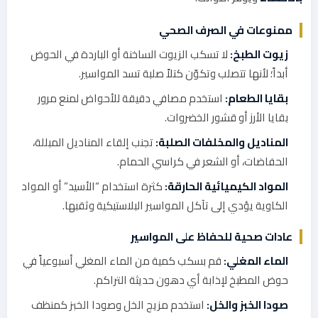
ممنوعات في الصرف الصحي
زيوت الطبخ:
لا تسكب الزيوت الساخنة أو الباردة في الحوض
أبداً؛ لأنها تتصلب وتكوّن كتلاً صلبة تسد المواسير.
بقايا الطعام:
استخدم مصافي دقيقة للأحواض لمنع مرور
بقايا الأرز أو قشور الخضروات.
المناديل والمخلفات الصلبة:
تجنب إلقاء المناديل المبللة،
الحفاضات، أو الشعر في كراسي الحمام.
المواد الكيميائية الحارقة:
كثرة استخدام “الأسيد” أو المواد
الكاوية يؤدي إلى تآكل المواسير البلاستيكية وثقبها.
عادات صحية للحفاظ على المواسير
الماء المغلي:
قم بسكب كمية من الماء المغلي أسبوعياً في
حوض المطبخ لإذابة أي دهون حديثة التراكم.
صودا الخبز والخل:
استخدم مزيج الخل وصودا الخبز كمنظف