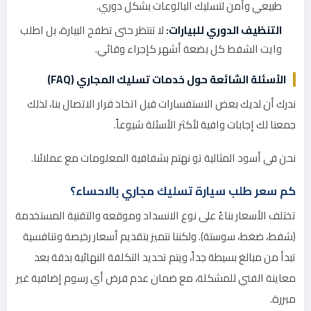
طبيعي وآمن لتسليك البالوعات بشكل دوري.
التنظيف الدوري للبيارات:
لا تنتظر حتى تطفح البيارة، بل اطلب
وايت الشفط كل بضعة أشهر كإجراء وقائي.
الأسئلة الشائعة حول خدمات تسليك المجاري (FAQ)
ندرك أن لديك بعض الاستفسارات قبل اتخاذ قرار الاتصال بنا، لذلك
جمعنا لك إجابات وافية لأكثر الأسئلة شيوعاً.
نحن في أسود المثالية تو نهتم بشفافية المعلومات مع عملائنا.
كم سعر طلب سيارة تسليك مجاري بالاحساء؟
تختلف الأسعار بناءً على نوع الانسداد وموقعه والتقنية المستخدمة
(شفط، ضغط، سوستة). ولكننا نتميز بتقديم أسعار رخيصة وتنافسية
تبدأ من مبالغ بسيطة جداً، ويتم تحديد التكلفة النهائية بدقة بعد
معاينة الفني للمشكلة، مع ضمان عدم فرض أي رسوم إضافية غير
مبررة.