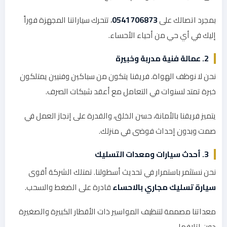
بمجرد اتصالك على
0541706873
، تتحرك سياراتنا المجهزة فوراً
إليك في أي حي من أحياء الأحساء.
2. عمالة فنية مدربة وخبيرة
نحن لا نوظف الهواة. فريقنا يتكون من سباكين وفنيين يمتلكون
خبرة تمتد لسنوات في التعامل مع أعقد شبكات الصرف.
يتميز فريقنا بالأمانة، حسن الخلق، والقدرة على إنجاز العمل في
صمت وبدون إحداث فوضى في منزلك.
3. أحدث سيارات ومعدات التسليك
نحن نستثمر باستمرار في تحديث أسطولنا. تمتلك الشركة أقوى
سيارة تسليك مجاري بالاحساء
قادرة على الضغط والسحب.
معداتنا مصممة لتنظيف المواسير ذات الأقطار الكبيرة والصغيرة
دون إتلافها.