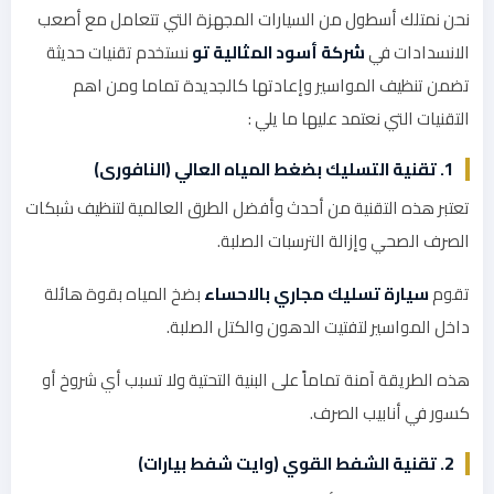
نحن نمتلك أسطول من السيارات المجهزة التي تتعامل مع أصعب
الانسدادات في
شركة أسود المثالية تو
نستخدم تقنيات حديثة
تضمن تنظيف المواسير وإعادتها كالجديدة تماما ومن اهم
التقنيات التي نعتمد عليها ما يلي :
1. تقنية التسليك بضغط المياه العالي (النافورى)
تعتبر هذه التقنية من أحدث وأفضل الطرق العالمية لتنظيف شبكات
الصرف الصحي وإزالة الترسبات الصلبة.
تقوم
سيارة تسليك مجاري بالاحساء
بضخ المياه بقوة هائلة
داخل المواسير لتفتيت الدهون والكتل الصلبة.
هذه الطريقة آمنة تماماً على البنية التحتية ولا تسبب أي شروخ أو
كسور في أنابيب الصرف.
2. تقنية الشفط القوي (وايت شفط بيارات)