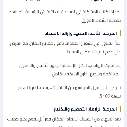
أما إذا كانت المشكلة في امتلاء غرف التفتيش الرئيسية، يتم البدء
بعملية الشفط الفوري.
المرحلة الثالثة: التنفيذ وإزالة الانسداد
يبدأ الفنيون في تشغيل المعدات بأعلى معايير الأمان، مع الحرص
على عدم تلويث المكان المحيط.
يتم تفتيت الرواسب، الكتل الإسمنتية، جذور الأشجار، والدهون
المتراكمة وسحبها خارج الشبكة بالكامل.
نحرص على غسيل المواسير من الداخل لتعود كفاءتها للعمل
بنسبة 100%.
المرحلة الرابعة: التعقيم والاختبار
بعد الانتهاء من التسليك، لا نغادر المكان فوراً بل نقوم بضخ كميات