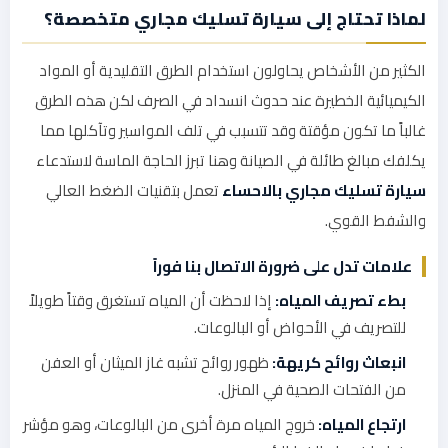
لماذا تحتاج إلى سيارة تسليك مجاري متخصصة؟
الكثير من الأشخاص يحاولون استخدام الطرق التقليدية أو المواد
الكيميائية الخطيرة عند حدوث انسداد في الصرف لكن هذه الطرق
غالباً ما تكون مؤقتة وقد تتسبب في تلف المواسير وتآكلها مما
يكلفك مبالغ طائلة في الصيانة وهنا تبرز الحاجة الماسة لاستدعاء
سيارة تسليك مجاري بالاحساء
تعمل بتقنيات الضغط العالي
والشفط القوي.
علامات تدل على ضرورة الاتصال بنا فوراً
بطء تصريف المياه:
إذا لاحظت أن المياه تستغرق وقتاً طويلاً
للتصريف في الأحواض أو البالوعات.
انبعاث روائح كريهة:
ظهور روائح تشبه غاز الميثان أو العفن
من الفتحات الصحية في المنزل.
ارتجاع المياه:
خروج المياه مرة أخرى من البالوعات، وهو مؤشر