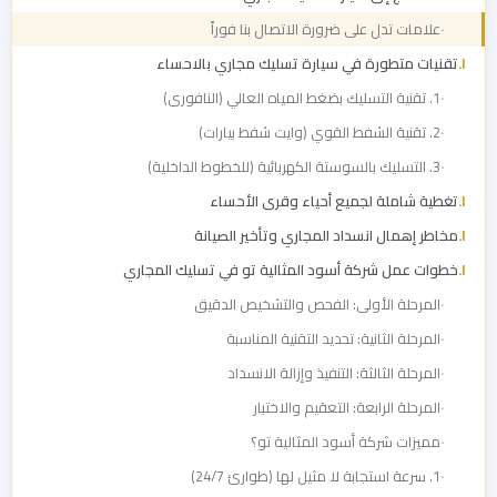
علامات تدل على ضرورة الاتصال بنا فوراً
تقنيات متطورة في سيارة تسليك مجاري بالاحساء
1. تقنية التسليك بضغط المياه العالي (النافورى)
2. تقنية الشفط القوي (وايت شفط بيارات)
3. التسليك بالسوستة الكهربائية (للخطوط الداخلية)
تغطية شاملة لجميع أحياء وقرى الأحساء
مخاطر إهمال انسداد المجاري وتأخير الصيانة
خطوات عمل شركة أسود المثالية تو في تسليك المجاري
المرحلة الأولى: الفحص والتشخيص الدقيق
المرحلة الثانية: تحديد التقنية المناسبة
المرحلة الثالثة: التنفيذ وإزالة الانسداد
المرحلة الرابعة: التعقيم والاختبار
مميزات شركة أسود المثالية تو؟
1. سرعة استجابة لا مثيل لها (طوارئ 24/7)