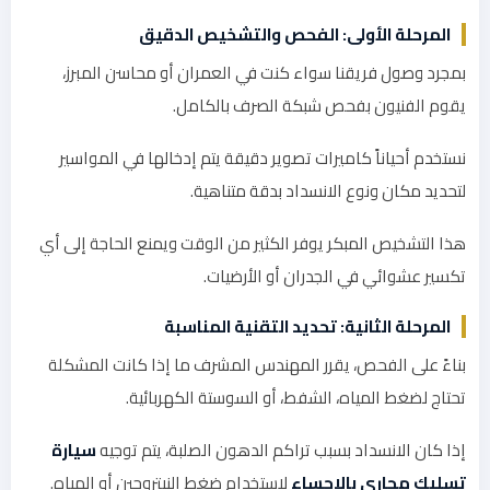
المرحلة الأولى: الفحص والتشخيص الدقيق
بمجرد وصول فريقنا سواء كنت في العمران أو محاسن المبرز،
يقوم الفنيون بفحص شبكة الصرف بالكامل.
نستخدم أحياناً كاميرات تصوير دقيقة يتم إدخالها في المواسير
لتحديد مكان ونوع الانسداد بدقة متناهية.
هذا التشخيص المبكر يوفر الكثير من الوقت ويمنع الحاجة إلى أي
تكسير عشوائي في الجدران أو الأرضيات.
المرحلة الثانية: تحديد التقنية المناسبة
بناءً على الفحص، يقرر المهندس المشرف ما إذا كانت المشكلة
تحتاج لضغط المياه، الشفط، أو السوستة الكهربائية.
إذا كان الانسداد بسبب تراكم الدهون الصلبة، يتم توجيه
سيارة
تسليك مجاري بالاحساء
لاستخدام ضغط النيتروجين أو المياه.