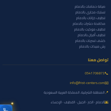
صيانة حمامات بالدمام
تسليك مجاري بالدمام
تنظيف خزانات بالدمام
مكافحة حشرات بالدمام
تنظيف موكيت بالدمام
تنظيف أفران بالدمام
كشف تسربات بالدمام
رش مبيدات بالدمام
تواصل معنا
📞
0541706873
📧
info@frist-centers.com
📍
المنطقة الشرقية، المملكة العربية السعودية
🌆
الدمام · الخبر · الجبيل · القطيف · الإحساء