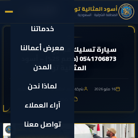
الرئيسية
أسود المثالية تو
✕
المنطقة الشرقية · السعودية
›
›
الرئيسية
تسليك مجاري
سيارة تسليك مجاري بالاحساء 0541706873 (خصم 25%)...
خدماتنا
معرض أعمالنا
سيارة تسليك مجاري بالاحساء
0541706873 (خصم 25%) – أسود
المدن
المثالية تو
لماذا نحن
16 مايو 2026
شركة أسود المثالية تو
1 دقيقة للقراءة
10 كلمة
آراء العملاء
تواصل معنا