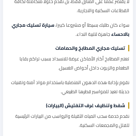
لا يقتصر عملنا على المنازل فقط، بل نقدم حلولاً متكاملة لكافة
القطاعات السكنية والتجارية.
سواء كان طلبك بسيطا أو مشروعا كبيرا،
سيارة تسليك مجاري
بالاحساء
جاهزة لتلبية النداء.
تسليك مجاري المطابخ والحمامات
تعتبر المطابخ أكثر الأماكن عرضة للانسداد بسبب تراكم بقايا
الطعام والزيوت داخل أحواض الغسيل.
نقوم بإذابة هذه الدهون المتصلبة باستخدام مواد آمنة وتقنيات
حديثة تعيد للمواسير قطرها الطبيعي.
شفط وتنظيف غرف التفتيش (البيارات)
نقدم خدمة سحب المياه الثقيلة والرواسب من البيارات الرئيسية
للفلل والمجمعات السكنية.