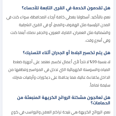
هل تقدمون الخدمة في القرى التابعة للأحساء؟
نعم، بالتأكيد. أسطولنا يغطي كافة أرجاء المحافظة، سواء كنت في
المدن الرئيسية مثل الهفوف والمبرز، أو في القرى الشرقية
والشمالية مثل العمران، القارة، العيون، والجفر. نصلك أينما كنت
وفي أسرع وقت.
هل يتم تكسير البلاط أو الجدران أثناء التسليك؟
لا، بنسبة 99% لا نلجأ لأي أعمال تكسير. نعتمد على أجهزة ضغط
المياه والسوستة الكهربائية التي تدخل في المواسير وتنظفها من
الداخل بكفاءة عالية، مما يحافظ على ديكورات وأرضيات منزلك
سليمة تماماً.
هل تعالجون مشكلة الروائح الكريهة المنبعثة من
الحمامات؟
نعم، الروائح الكريهة هي نتيحة تراكم العفن والرواسب في كوع