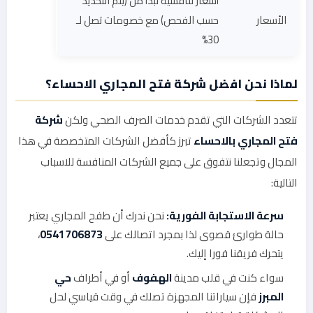
أسعار تنافسية تبدأ من (يتم التحديد
الأسعار
حسب الفحص) مع خصومات تصل لـ
30%
لماذا نحن افضل شركة فتح المجاري الاحساء؟
تتعدد الشركات التي تقدم خدمات الصرف الصحي ولكن
شركة
فتح المجاري بالاحساء
تبرز كأفضل الشركات المتخصصة في هذا
المجال وتجعلنا نتفوق على جميع الشركات المنافسة للاسباب
التالية:
سرعة الاستجابة الفورية:
نحن ندرك أن طفح المجاري يعتبر
حالة طوارئ قصوى لذا بمجرد اتصالك على
0541706873
،
يتحرك فريقنا فورا إليك.
سواء كنت في قلب مدينة
الهفوف
أو في أطراف
حي
المبرز
فإن سياراتنا المجهزة تصلك في وقت قياسي لحل