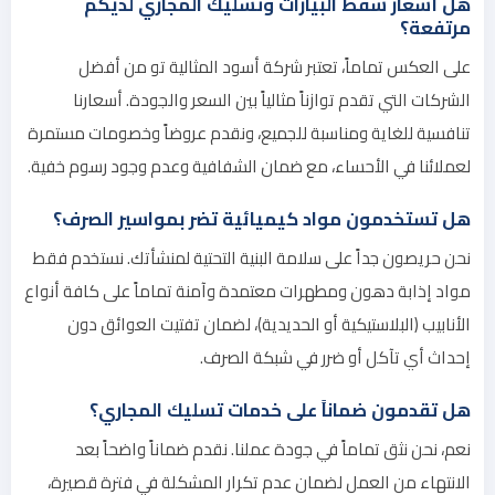
هل أسعار شفط البيارات وتسليك المجاري لديكم
مرتفعة؟
على العكس تماماً، تعتبر شركة أسود المثالية تو من أفضل
الشركات التي تقدم توازناً مثالياً بين السعر والجودة. أسعارنا
تنافسية للغاية ومناسبة للجميع، ونقدم عروضاً وخصومات مستمرة
لعملائنا في الأحساء، مع ضمان الشفافية وعدم وجود رسوم خفية.
هل تستخدمون مواد كيميائية تضر بمواسير الصرف؟
نحن حريصون جداً على سلامة البنية التحتية لمنشأتك. نستخدم فقط
مواد إذابة دهون ومطهرات معتمدة وآمنة تماماً على كافة أنواع
الأنابيب (البلاستيكية أو الحديدية)، لضمان تفتيت العوائق دون
إحداث أي تآكل أو ضرر في شبكة الصرف.
هل تقدمون ضماناً على خدمات تسليك المجاري؟
نعم، نحن نثق تماماً في جودة عملنا. نقدم ضماناً واضحاً بعد
الانتهاء من العمل لضمان عدم تكرار المشكلة في فترة قصيرة،