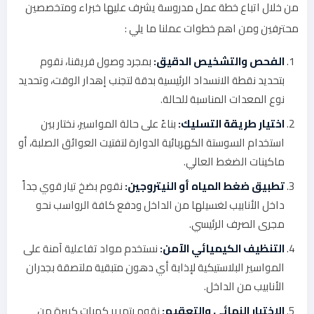
من خلال اتباع خطة عمل مدروسة يشرف عليها خبراء ومتخصصين
محترفين ومن اهم خطوات عملنا ما يلي :
الفحص والتشخيص الدقيق:
بمجرد وصول فريقنا، نقوم
بتحديد نقطة الانسداد الرئيسية بدقة لتجنب إهدار الوقت، وتحديد
نوع المعدات المناسبة للحالة.
اختيار طريقة التسليك:
بناءً على حالة المواسير، نختار بين
استخدام السوستة الكهربائية الدوارة لتفتيت العوائق الصلبة، أو
ماكينات الضغط العالي.
تطبيق ضغط المياه أو النيتروجين:
نقوم بضخ تيار قوي جداً
داخل الأنابيب لغسيلها من الداخل ودفع كافة الرواسب نحو
مجرى الصرف الرئيسي.
التنظيف الكيميائي الآمن:
نستخدم مواد تفاعلية آمنة على
المواسير البلاستيكية لإذابة أي دهون متبقية ملتصقة بجدران
الأنابيب من الداخل.
الاختبار النهائي والتعقيم:
نقوم بتمرير كميات كبيرة من