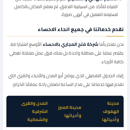
المياه للتأكد من انسيابية التدفق، ثم نعقم المكان بالكامل
لتسليمه للعميل في أبهى صورة.
نقدم خدماتنا في جميع انحاء الاحساء
نحن نفتخر بأننا
شركة فتح المجاري بالاحساء
الأوسع انتشارا فلا
يقتصر عملنا على منطقة واحدة بل نملك فرق عمل متنقلة تغطي
كافة الأرجاء.
إليك الجدول التفصيلي الذي يوضح أبرز المدن والأحياء والقرى التي
نقدم فيها خدماتنا على مدار الساعة لضمان راحة عملائنا الكرام:
مدينة
المدن والقرى
مدينة المبرز
الهفوف
الشرقية
وأحيائها
وأحيائها
والشمالية