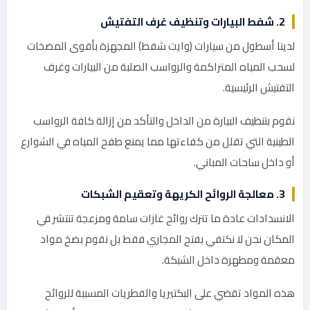
2. شفط البيارات وتنظيف غرف التفتيش
لدينا أسطول من سيارات (وايت شفط) المجهزة بأقوى المضخات
لسحب المياه المتراكمة والرواسب الصلبة من البيارات وغرف
التفتيش الرئيسية.
نقوم بتنظيف البيارة من الداخل والتأكد من إزالة كافة الرواسب
الطينية التي تقلل من كفاءتها مما يمنع طفح المياه في الشوارع
أو داخل ساحات المباني.
3. معالجة الروائح الكريهة وتعقيم الشبكات
الانسدادات عادة ما تترك روائح غازات سامة ومزعجة تنتشر في
المكان نحن لا نكتفي بفتح المجاري فقط بل نقوم بضخ مواد
معقمة ومطهرة داخل الشبكة.
هذه المواد تقضي على البكتيريا والفطريات المسببة للروائح