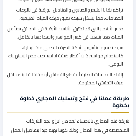
تراكم بقايا الشعر والصابون والمناديل الورقية في بالوعات
الحمامات، مما يشكل شبكة تعيق حركة المياه الطبيعية.
جذور الأشجار التي قد تخترق الأنابيب الأرضية في الحدائق بحثاً عن
المياه، مما يتسبب في كسر المواسير وانسدادها بالكامل.
سوء تصميم وتأسيس شبكة الصرف الصحي منذ البداية،
كاستخدام مواسير ذات أقطار ضيقة لا تستوعب حجم الاستهلاك
اليومي.
إلقاء المخلفات الصلبة أو قطع القماش أو مخلفات البناء داخل
غرف التفتيش المفتوحة.
طريقة عملنا في فتح وتسليك المجاري خطوة
بخطوة
شركة فتح المجاري بالاحساء تعد من ابرز وانجح الشركات
المتخصصة في هذا المجال وذلك كوننا نهتم جيدا بتفاصيل العمل