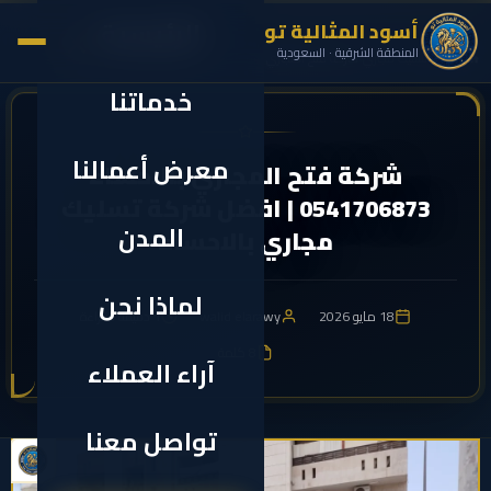
الرئيسية
أسود المثالية تو
✕
المنطقة الشرقية · السعودية
›
›
الرئيسية
تسليك مجاري
شركة فتح المجاري بالاحساء 0541706873 | افضل...
خدماتنا
معرض أعمالنا
شركة فتح المجاري بالاحساء
0541706873 | افضل شركة تسليك
المدن
مجاري بالاحساء
لماذا نحن
18 مايو 2026
walid elarawy
1 دقيقة للقراءة
8 كلمة
آراء العملاء
تواصل معنا