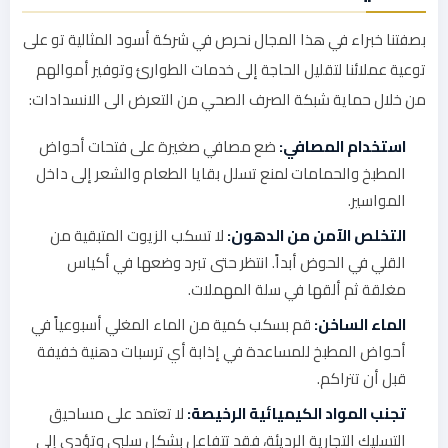
بصفتنا خبراء في هذا المجال نحرص في شركة أسود المثالية تو على
توعية عملائنا لتقليل الحاجة إلى خدمات الطوارئ وتوفير أموالهم
من خلال حماية شبكة الصرف الصحي من التعرض الى الانسدادات:
استخدام المصافي:
ضع مصافي صغيرة على فتحات أحواض
المطبخ والحمامات لمنع تسلل بقايا الطعام والشعر إلى داخل
المواسير.
التخلص الآمن من الدهون:
لا تسكب الزيوت المتبقية من
القلي في الحوض أبداً. انتظر حتى تبرد وضعها في أكياس
مغلقة ثم ألقها في سلة المهملات.
الماء الساخن:
قم بسكب كمية من الماء المغلي أسبوعياً في
أحواض المطبخ للمساعدة في إذابة أي ترسبات دهنية خفيفة
قبل أن تتراكم.
تجنب المواد الكيميائية الرخيصة:
لا تعتمد على مساحيق
التسليك التجارية الرديئة، فقد تتفاعل بشكل سلبي وتؤدي إلى