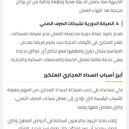
الكريهة مما يضمن لك بيئة صحية ونظيفة وخالية من أي روائح
مزعجة بعد انتهاء العمل.
4. الصيانة الدورية لشبكات الصرف الصحي
نقدم عقود صيانة دورية مخصصة لضمان عدم تعرضك لمشكلات
طفح المجاري في الأوقات الحرجة حيث يقوم فريقنا بفحص
المواسير بشكل دوري وتنظيفها لمنع تراكم أي عوائق جديدة
وهي خدمة مثالية للمنازل الكبيرة والمجمعات السكنية والتجارية.
أبرز أسباب انسداد المجاري المتكرر
لكي نساعدك في تجنب مشكلة انسداد المجاري من المهم معرفة
الأسباب الرئيسية التي تؤدي إلى تعطل شبكات الصرف الصحي،
والتي نتعامل معها يوميا:
إلقاء بقايا الزيوت والدهون الساخنة في أحواض المطبخ، والتي
تتصلب بمجرد أن تبرد وتكوّن كتل صلبة تسد مجرى المياه.