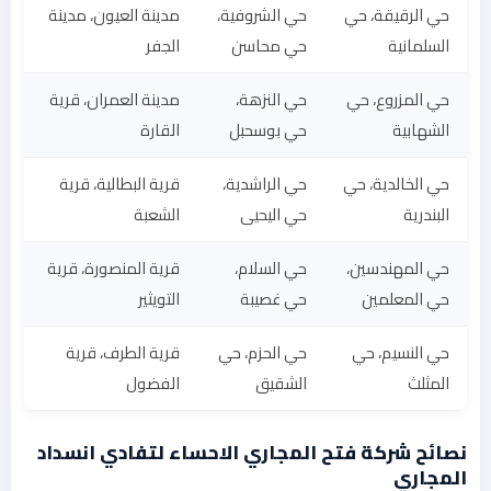
حي الرقيقة، حي
حي الشروفية،
مدينة العيون، مدينة
السلمانية
حي محاسن
الجفر
حي المزروع، حي
حي النزهة،
مدينة العمران، قرية
الشهابية
حي بوسحبل
القارة
حي الخالدية، حي
حي الراشدية،
قرية البطالية، قرية
البندرية
حي اليحيى
الشعبة
حي المهندسين،
حي السلام،
قرية المنصورة، قرية
حي المعلمين
حي غصيبة
التويثير
حي النسيم، حي
حي الحزم، حي
قرية الطرف، قرية
المثلث
الشقيق
الفضول
نصائح شركة فتح المجاري الاحساء لتفادي انسداد
المجاري