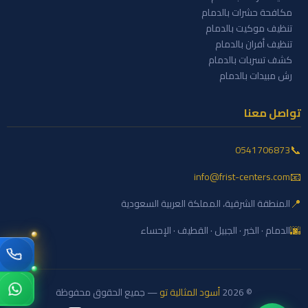
مكافحة حشرات بالدمام
تنظيف موكيت بالدمام
تنظيف أفران بالدمام
كشف تسربات بالدمام
رش مبيدات بالدمام
تواصل معنا
📞
0541706873
📧
info@frist-centers.com
📍
المنطقة الشرقية، المملكة العربية السعودية
🌆
الدمام · الخبر · الجبيل · القطيف · الإحساء
© 2026
أسود المثالية تو
— جميع الحقوق محفوظة