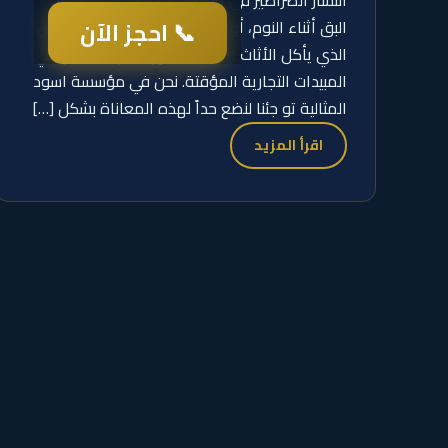
انتشار الصراصير في المطبخ، أو تعاني من لدغات
📞 احجز الآن
البق أثناء النوم، أو تخشى من أخطار النمل الأبيض
الذي يأكل الأثاث والأبواب، فإن الحل لا يكمن في
المبيدات التجارية المؤقتة. نحن في مؤسسة اسود
المثالية تو جئنا لنضع حداً لهذه المعاناة بشكل […]
اقرأ المزيد