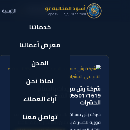
الرئيسية
أسود المثالية تو
الرئيسية
✕
المنطقة الشرقية · السعودية
خدماتنا
معرض أعمالنا
المدن
لماذا نحن
شركة رش مبيدات بالدمام
0550171619 القضاء التام علي
آراء العملاء
الحشرات
شركة رش مبيدات بالدمام 0550171619 | إبادة
تواصل معنا
فورية للحشرات بضمان معتمد إذا كنت تلاحظ