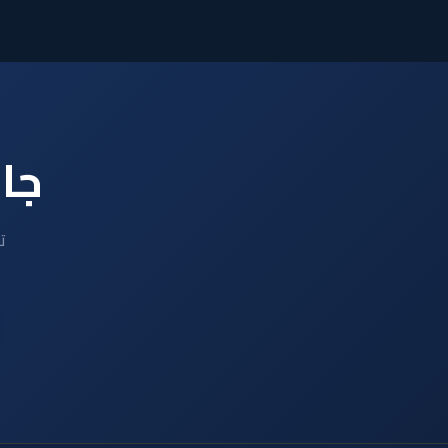
جاه
ت