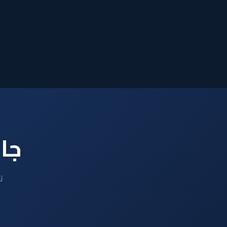
جاه
ت