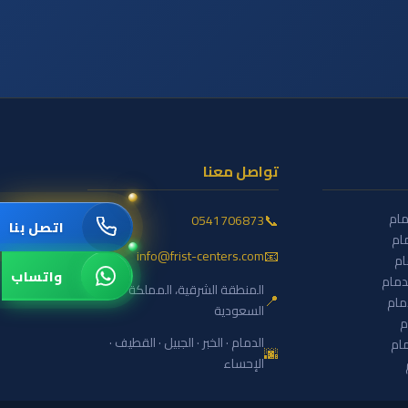
تواصل معنا
مام
📞
0541706873
اتصل بنا
ام
📧
info@frist-centers.com
ام
واتساب
دمام
المنطقة الشرقية، المملكة العربية
📍
مام
السعودية
م
الدمام · الخبر · الجبيل · القطيف ·
ام
🌆
الإحساء