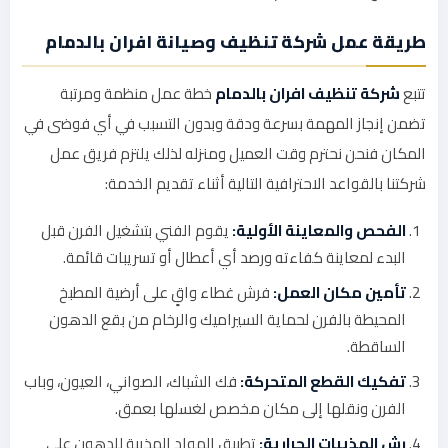
طريقة عمل شركة تنظيف وصيانة افران بالدمام
تتبع
شركة تنظيف افران بالدمام
خطة عمل منظمة ومرتبة
تضمن إنجاز المهمة بسرعة ودقة وبدون التسبب في أي فوضى في
المكان فنحن نحترم وقت العميل ومنزله لذلك يلتزم فريق عمل
شركتنا بالقواعد الاحترافية التالية أثناء تقديم الخدمة:
الفحص والمعاينة الأولية:
يقوم الفني بتشغيل الفرن قبل
البدء لمعاينة كفاءته ورصد أي أعطال أو تسريبات قائمة.
تأمين مكان العمل:
فرش غطاء واقٍ على أرضية المطبخ
المحيطة بالفرن لحماية السيراميك والرخام من بقع الدهون
الساقطة.
تفكيك القطع المتحركة:
فك الشباك، الصواني، العيون، وباب
الفرن ونقلها إلى مكان مخصص لغسلها بعمق.
رش المذيبات الحرارية:
تطبيق المواد المذيبة للدهون على