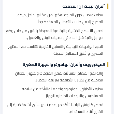
أفران البيلت إن المدمجة
تنظف وتصان دون الحاجة لفكها من مكانها داخل ديكور
المطبخ إلا في حالات الأعطال المعقدة جداً.
نحمي الأسطح الخشبية والرخامية المحيطة بالفرن من خلال وضع
حواجز واقية قبل البدء في عمليات الرش والغسيل.
تلميع الواجهات الزجاجية والاستيل الخارجية لتتناسب مع المظهر
العصري والأنيق للمطابخ الحديثة.
الميكروويف وأفران الهامبرغر والأجهزة الصغيرة
إزالة بقع الطعام المتناثرة بفعل الموجات وتطهير الجدران
الداخلية من بكتيريا الأطعمة سريعة التحضير.
تنظيف الأطباق الدوارة وقواعدها والتأكد من سلامة
المغناطيس والترددات الداخلية للجهاز.
فحص كاوتش الباب للتأكد من عدم تسريب أي أشعة ضارة إلى
الخارج أثناء الاستخدام.