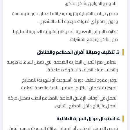
اللحوم والدواجن بشكل متكرر.
فحص دينامو الشواية وتزييته وصيانته لضمان دورانه بسلاسة
ودون إصدار أي أصوات مزعجة أثناء التشغيل.
تنظيف الحواجز المعدنية المحيطة بالشواية العلوية لحمايتها
من التآكل وتجمع الحشرات.
3. تنظيف وصيانة أفران المطاعم والفنادق
التعامل مع الأفران التجارية الضخمة التي تعمل لساعات طويلة
وتتطلب مواد تنظيف ذات قوة مضاعفة.
توفير عقود تنظيف دورية (أسبوعية أو شهرية) للمطابخ
المركزية لضمان الالتزام بمعايير البلدية والصحة العامة.
العمل في أوقات الإغلاق الخاصة بالمطاعم لتجنب تعطيل حركة
العمل والإنتاج داخل المطبخ التجاري.
4. استبدال عوازل الحرارة الداخلية
فحص الصوف الصخري أو المواد العازلة المحيطة بجسم الفرن