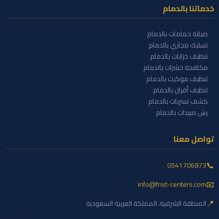
خدماتنا بالدمام
صيانة حمامات بالدمام
تسليك مجاري بالدمام
تنظيف خزانات بالدمام
مكافحة حشرات بالدمام
تنظيف موكيت بالدمام
تنظيف أفران بالدمام
كشف تسربات بالدمام
رش مبيدات بالدمام
تواصل معنا
📞
0541706873
📧
info@frist-centers.com
📍
المنطقة الشرقية، المملكة العربية السعودية