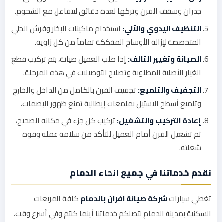
جدران وسقف الفرن وتركها لعدة دقائق لتتفاعل مع الشحوم.
التنظيف اليدوي والآلي:
استخدام ماكينات البخار وفرش الجلي
المتخصصة لإزالة الأوساخ المفككة تماماً من كل زاوية.
الصيانة وتغيير التالف:
إذا طلب العميل صيانة، يتم تركيب قطع
الغيار الأصلية المطلوبة وتصليح التوصيلات في هذه المرحلة.
التجفيف والتلميع:
تجفيف الفرن بالكامل من الداخل والخارج
وتلميع أسطح الاستيل بملمعات إيطالية تمنع ظهور البصمات.
إعادة التركيب والتشغيل:
تركيب كل جزء في مكانه الصحيح،
ثم تشغيل الفرن أمام العميل للتأكد من سلامة عمله وقوة
شعلته.
نقدم خدماتنا في جميع انحاء الدمام
تغطي سيارات
شركة صيانة افران بالدمام
كافة المربعات
السكنية بمدينة الدمام لتصلكم خدماتنا أينما كنتم وفي أسرع وقت.