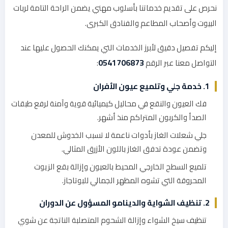
نحرص على تقديم خدماتنا بأسلوب مهني يضمن الراحة التامة لربات
البيوت وأصحاب المطاعم والفنادق الكبرى.
إليكم تفصيل دقيق لأبرز الخدمات التي يمكنك الحصول عليها عند
التواصل معنا عبر الرقم
0541706873
:
1. خدمة جلي وتلميع عيون الأفران
فك العيون والنقع في محاليل كيميائية قوية وآمنة لرفع طبقات
الصدأ والكربون المتراكم منذ أشهر.
جلي شعلات الغاز بأدوات ناعمة لا تسبب الخدوش للمعدن
وتضمن عودة تدفق الغاز باللون الأزرق المثالي.
تلميع السطح الخارجي المحيط بالعيون وإزالة بقع الزيوت
المحروقة التي تشوه المظهر الجمالي للبوتاجاز.
2. تنظيف الشواية والدينامو المسؤول عن الدوران
تنظيف سيخ الشواء وإزالة الشحوم المتصلبة الناتجة عن شوي