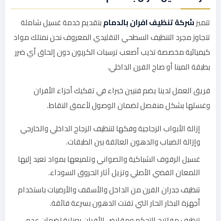
تتميز
شركة تنظيف افران بالدمام
بتقديم خدمة غسيل شاملة
تتجاوز مجرد التنظيف السطحي التقليدي المعروف نحن نمتلك مواد
كيميائية مخصصة تذيب أصعب ترسبات الكربون دون إلحاق أي ضرر
بطبقة المينا أو صاج الفرن الداخلي.
فريق العمل لدينا يضم فنيين خبراء في تفكيك أجزاء الأفران
وغسلها بشكل منفصل لضمان الوصول لأعمق النقاط.
إزالة الأبواب الزجاجية وفكها لتنظيف الزجاج الداخلي والخارجي
وإزالة الضباب والدهون العالقة بين الطبقات.
غسيل الرفوف الشباكية والصواني وتلميعها بمواد تعيد إليها
اللمعان الفضي الأصلي وتزيل آثار الحروق السوداء.
تنظيف جدران الفرن من الداخل والأسقف والأرضيات باستخدام
أجهزة البخار الحار التي تفتت الدهون بسرعة فائقة.
تنظيف مفاتيح التحكم ومقابض الأفران بعناية لضمان عدم