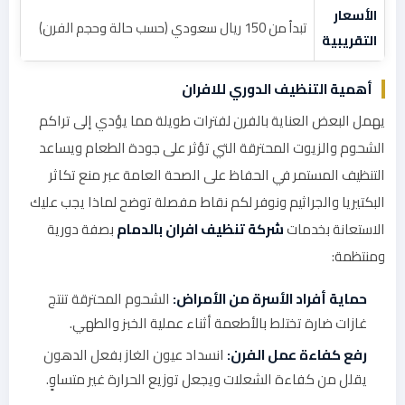
الأسعار
تبدأ من 150 ريال سعودي (حسب حالة وحجم الفرن)
التقريبية
أهمية التنظيف الدوري للافران
يهمل البعض العناية بالفرن لفترات طويلة مما يؤدي إلى تراكم
الشحوم والزيوت المحترقة التي تؤثر على جودة الطعام ويساعد
التنظيف المستمر في الحفاظ على الصحة العامة عبر منع تكاثر
البكتيريا والجراثيم ونوفر لكم نقاط مفصلة توضح لماذا يجب عليك
الاستعانة بخدمات
شركة تنظيف افران بالدمام
بصفة دورية
ومنتظمة:
حماية أفراد الأسرة من الأمراض:
الشحوم المحترقة تنتج
غازات ضارة تختلط بالأطعمة أثناء عملية الخبز والطهي.
رفع كفاءة عمل الفرن:
انسداد عيون الغاز بفعل الدهون
يقلل من كفاءة الشعلات ويجعل توزيع الحرارة غير متساوٍ.