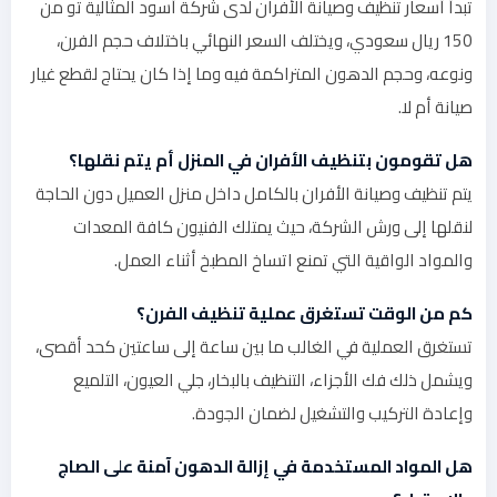
تبدأ أسعار تنظيف وصيانة الأفران لدى شركة أسود المثالية تو من
150 ريال سعودي، ويختلف السعر النهائي باختلاف حجم الفرن،
ونوعه، وحجم الدهون المتراكمة فيه وما إذا كان يحتاج لقطع غيار
صيانة أم لا.
هل تقومون بتنظيف الأفران في المنزل أم يتم نقلها؟
يتم تنظيف وصيانة الأفران بالكامل داخل منزل العميل دون الحاجة
لنقلها إلى ورش الشركة، حيث يمتلك الفنيون كافة المعدات
والمواد الواقية التي تمنع اتساخ المطبخ أثناء العمل.
كم من الوقت تستغرق عملية تنظيف الفرن؟
تستغرق العملية في الغالب ما بين ساعة إلى ساعتين كحد أقصى،
ويشمل ذلك فك الأجزاء، التنظيف بالبخار، جلي العيون، التلميع
وإعادة التركيب والتشغيل لضمان الجودة.
هل المواد المستخدمة في إزالة الدهون آمنة على الصاج