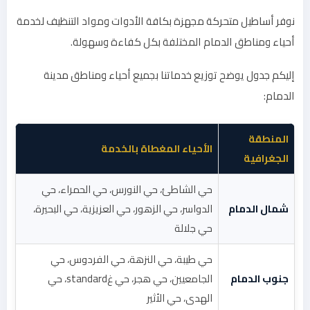
نوفر أساطيل متحركة مجهزة بكافة الأدوات ومواد التنظيف لخدمة
أحياء ومناطق الدمام المختلفة بكل كفاءة وسهولة.
إليكم جدول يوضح توزيع خدماتنا بجميع أحياء ومناطق مدينة
الدمام:
المنطقة
الأحياء المغطاة بالخدمة
الجغرافية
حي الشاطئ، حي النورس، حي الحمراء، حي
شمال الدمام
الدواسر، حي الزهور، حي العزيزية، حي البحيرة،
حي جلالة
حي طيبة، حي النزهة، حي الفردوس، حي
جنوب الدمام
الجامعيين، حي هجر، حي غstandard، حي
الهدى، حي الأثير