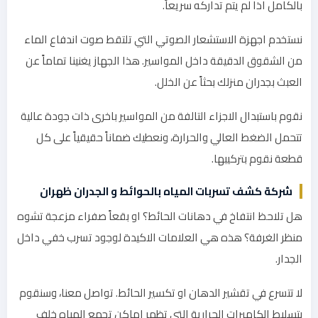
بالكامل اذا لم يتم تداركه سريعاً.
نستخدم اجهزة الاستشعار الصوتي التي تلتقط صوت اندفاع الماء
من الشقوق الدقيقة داخل المواسير. هذا الجهاز يغنينا تماماً عن
العبث بجدران منزلك بحثاً عن الخلل.
نقوم باستبدال الاجزاء التالفة من المواسير باخرى ذات جودة عالية
تتحمل الضغط العالي والحرارة، ونعطيك ضماناً حقيقياً على كل
قطعة نقوم بتركيبها.
شركة كشف تسربات المياه بالحوائط و الجدران ظهران
هل تلاحظ انتفاخ في دهانات الحائط؟ او بقعاً صفراء مزعجة تشوه
منظر الغرفة؟ هذه هي العلامات الاكيدة لوجود تسرب خفي داخل
الجدار.
لا تتسرع في تقشير الدهان او تكسير الحائط. تواصل معنا، وسنقوم
بتسليط الكاميرات الحرارية التي تظهر اماكن تجمع المياه خلف