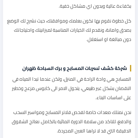
بكفاءة عالية وبدون اي مشاكل خفية.
كل خطوة نقوم بها تكون بعلمك وموافقتك، حيث نشرح لك الوضع
بصدق وامانة، ونقدم لك الخيارات المناسبة لميزانيتك واحتياجاتك
دون مبالغة او استغلال.
شركة كشف تسربات المسابح و برك السباحة ظهران
المسابح هي واحة الراحة في المنزل، ولكن عندما تبدا المياه في
النقصان بشكل غير طبيعي، يتحول الامر الى كابوس مزعج وخطير
على اساسات البناء.
نحن نمتلك معدات خاصة لفحص فلاتر المسابح ومواسير السحب
والدفع، للتاكد من سلامة الدورة المائية بالكامل. نعالج الشقوق
الدقيقة التي قد لا تراها العين المجردة.