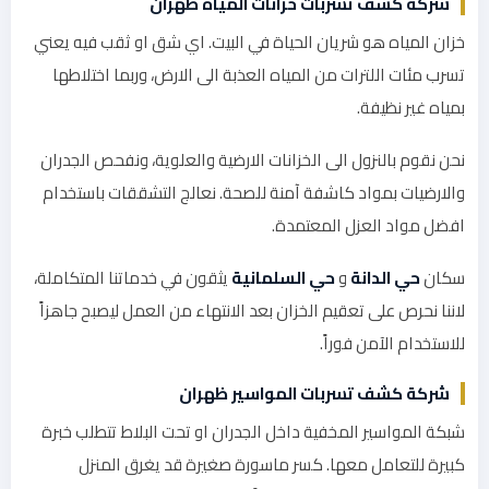
شركة كشف تسربات خزانات المياه ظهران
خزان المياه هو شريان الحياة في البيت. اي شق او ثقب فيه يعني
تسرب مئات اللترات من المياه العذبة الى الارض، وربما اختلاطها
بمياه غير نظيفة.
نحن نقوم بالنزول الى الخزانات الارضية والعلوية، ونفحص الجدران
والارضيات بمواد كاشفة آمنة للصحة. نعالج التشققات باستخدام
افضل مواد العزل المعتمدة.
سكان
حي الدانة
و
حي السلمانية
يثقون في خدماتنا المتكاملة،
لاننا نحرص على تعقيم الخزان بعد الانتهاء من العمل ليصبح جاهزاً
للاستخدام الآمن فوراً.
شركة كشف تسربات المواسير ظهران
شبكة المواسير المخفية داخل الجدران او تحت البلاط تتطلب خبرة
كبيرة للتعامل معها. كسر ماسورة صغيرة قد يغرق المنزل