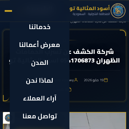
الرئيسية
أسود المثالية تو
✕
المنطقة الشرقية · السعودية
›
›
الرئيسية
الكشف عن تسربات الحمامات بالجهاز
شركة الكشف عن تسرب الحمامات الظهران 0541706873...
خدماتنا
معرض أعمالنا
شركة الكشف عن تسرب الحمامات
الظهران 0541706873 اسود المثالية تو
المدن
لماذا نحن
19 مايو 2026
walid elarawy
1 دقيقة للقراءة
8 كلمة
آراء العملاء
تواصل معنا