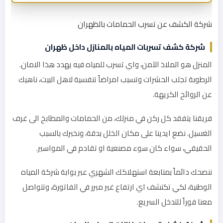
شركة الكشف عن تسرب الحمامات بالظهران
شركة كشف تسربات المياه بالمنازل داخل ظهران
المنزل هو الملاذ الآمن، واي تسرب للمياه فيه يهدد هذا الامان.
الرطوبة تجلب الحشرات وتسبب امراضاً تنفسية لاهل البيت، ناهيك
عن الروائح الكريهة.
فريقنا يتفقد كل ركن في منزلك، من الحمامات والمطابخ الى غرف
الغسيل. نضع ايدينا على مكان الخلل بدقة، ونخبرك بالسبب
الحقيقي، سواء كان سوء مصنعية او تقادم في المواسير.
ننصحك دائماً بمتابعة استهلاكك الشهري عبر بوابة شركة المياه
الوطنية، لكي تكتشف اي ارتفاع غير مبرر في الفاتورة، وتتواصل
معنا فوراً للتدخل السريع.