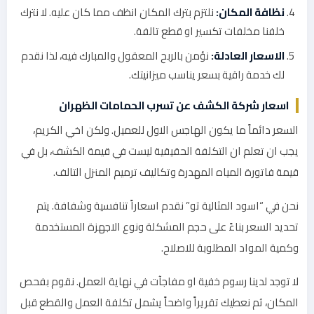
نظافة المكان:
نلتزم بترك المكان انظف مما كان عليه. لا نترك
خلفنا مخلفات تكسير او قطع تالفة.
الاسعار العادلة:
نؤمن بالربح المعقول والمبارك فيه، لذا نقدم
لك خدمة راقية بسعر يناسب ميزانيتك.
اسعار شركة الكشف عن تسرب الحمامات الظهران
السعر دائماً ما يكون الهاجس الاول للعميل. ولكن اخي الكريم،
يجب ان تعلم ان التكلفة الحقيقية ليست في قيمة الكشف، بل في
قيمة فاتورة المياه المهدرة وتكاليف ترميم المنزل التالف.
نحن في “اسود المثالية تو” نقدم اسعاراً تنافسية وشفافة. يتم
تحديد السعر بناءً على حجم المشكلة ونوع الاجهزة المستخدمة
وكمية المواد المطلوبة للاصلاح.
لا توجد لدينا رسوم خفية او مفاجآت في نهاية العمل. نقوم بفحص
المكان، ثم نعطيك تقريراً واضحاً يشمل تكلفة العمل والقطع قبل