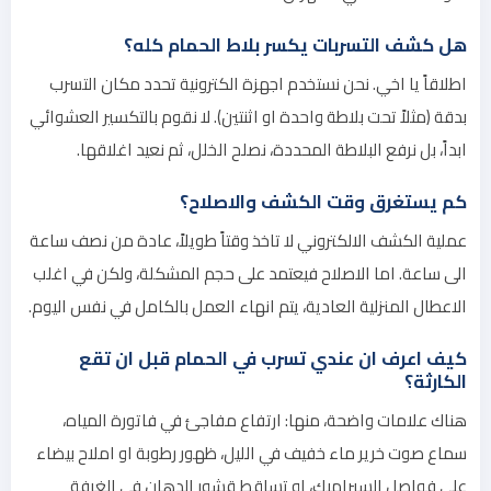
هل كشف التسربات يكسر بلاط الحمام كله؟
اطلاقاً يا اخي. نحن نستخدم اجهزة الكترونية تحدد مكان التسرب
بدقة (مثلاً تحت بلاطة واحدة او اثنتين). لا نقوم بالتكسير العشوائي
ابداً، بل نرفع البلاطة المحددة، نصلح الخلل، ثم نعيد اغلاقها.
كم يستغرق وقت الكشف والاصلاح؟
عملية الكشف الالكتروني لا تاخذ وقتاً طويلاً، عادة من نصف ساعة
الى ساعة. اما الاصلاح فيعتمد على حجم المشكلة، ولكن في اغلب
الاعطال المنزلية العادية، يتم انهاء العمل بالكامل في نفس اليوم.
كيف اعرف ان عندي تسرب في الحمام قبل ان تقع
الكارثة؟
هناك علامات واضحة، منها: ارتفاع مفاجئ في فاتورة المياه،
سماع صوت خرير ماء خفيف في الليل، ظهور رطوبة او املاح بيضاء
على فواصل السيراميك، او تساقط قشور الدهان في الغرفة