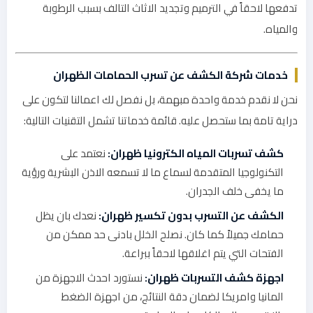
تدفعها لاحقاً في الترميم وتجديد الاثاث التالف بسبب الرطوبة
والمياه.
خدمات شركة الكشف عن تسرب الحمامات الظهران
نحن لا نقدم خدمة واحدة مبهمة، بل نفصل لك اعمالنا لتكون على
دراية تامة بما ستحصل عليه. قائمة خدماتنا تشمل التقنيات التالية:
كشف تسربات المياه الكترونيا ظهران:
نعتمد على
التكنولوجيا المتقدمة لسماع ما لا تسمعه الاذن البشرية ورؤية
ما يخفى خلف الجدران.
الكشف عن التسرب بدون تكسير ظهران:
نعدك بان يظل
حمامك جميلاً كما كان. نصلح الخلل بادنى حد ممكن من
الفتحات التي يتم اغلاقها لاحقاً ببراعة.
اجهزة كشف التسربات ظهران:
نستورد احدث الاجهزة من
المانيا وامريكا لضمان دقة النتائج، من اجهزة الضغط