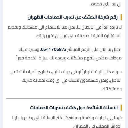
ان نبدا باي خطوة.
رقم شركة الكشف عن تسرب الحمامات الظهران
لا تتردد ابداً في الاتصال بنا. نحن هنا للاستماع الى مشكلتك وتقديم
الاستشارة الفنية الصادقة حتى قبل ان نقرر زيارتك.
اتصل بنا الآن على الرقم المباشر
0541706873
، وسيرد عليك
موظف مختص يتفهم مشكلتك ويوجه لك سيارة الخدمة فوراً.
سواء كان الوقت نهاراً او في جوف الليل، طوارئ المياه لا تحتمل
التاجيل، ونحن مستعدون لتلبيتك في اي وقت لحماية منزلك
وممتلكاتك.
الاسئلة الشائعة حول كشف تسربات الحمامات
فيما يلي اجابات واضحة ومباشرة لاكثر الاسئلة التي يطرحها علينا
اخواننا العملاء في الظهران: