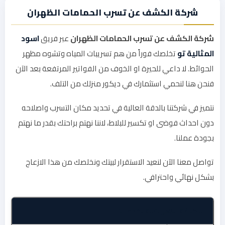
شركة الكشف عن تسرب الحمامات الظهران
شركة الكشف عن تسرب الحمامات الظهران
عبر فريق
اسود
المثالية تو
تخلصك فوراً من هم تسريبات المياه وتشوه مظهر
الحوائط. لا داعي للحيرة او الخوف من الفواتير المرتفعة بعد الآن
فنحن هنا لنحمي استثمارك في ديكور منزلك من التلف.
نتميز في شركتنا بالدقة العالية في تحديد مكان التسرب واصلاحه
دون احداث فوضى او تكسير للبلاط، لاننا نهتم براحتك بقدر ما نهتم
بجودة عملنا.
تواصل معنا الآن لنعيد الاستقرار لبيتك ونخلصك من هذا الازعاج
بشكل نهائي واحترافي.
البطاقة التعريفية لخدماتنا