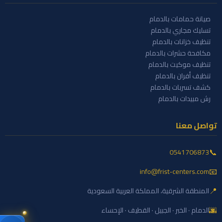
صيانة حمامات بالدمام
تسليك مجاري بالدمام
تنظيف خزانات بالدمام
مكافحة حشرات بالدمام
تنظيف موكيت بالدمام
تنظيف أفران بالدمام
كشف تسربات بالدمام
رش مبيدات بالدمام
تواصل معنا
📞
0541706873
📧
info@frist-centers.com
📍
المنطقة الشرقية، المملكة العربية السعودية
🌆
الدمام · الخبر · الجبيل · القطيف · الإحساء