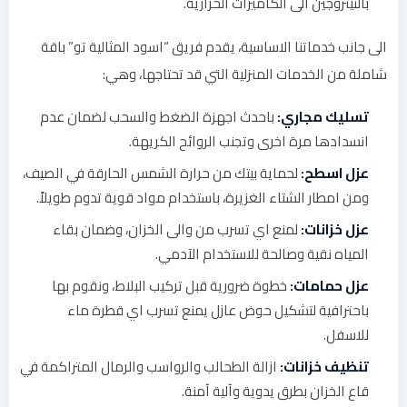
بالنيتروجين الى الكاميرات الحرارية.
الى جانب خدماتنا الاساسية، يقدم فريق “اسود المثالية تو” باقة
شاملة من الخدمات المنزلية التي قد تحتاجها، وهي:
تسليك مجاري:
باحدث اجهزة الضغط والسحب لضمان عدم
انسدادها مرة اخرى وتجنب الروائح الكريهة.
عزل اسطح:
لحماية بيتك من حرارة الشمس الحارقة في الصيف،
ومن امطار الشتاء الغزيرة، باستخدام مواد قوية تدوم طويلاً.
عزل خزانات:
لمنع اي تسرب من والى الخزان، وضمان بقاء
المياه نقية وصالحة للاستخدام الآدمي.
عزل حمامات:
خطوة ضرورية قبل تركيب البلاط، ونقوم بها
باحترافية لتشكيل حوض عازل يمنع تسرب اي قطرة ماء
للاسفل.
تنظيف خزانات:
ازالة الطحالب والرواسب والرمال المتراكمة في
قاع الخزان بطرق يدوية وآلية آمنة.