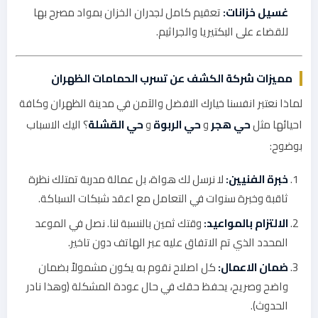
غسيل خزانات:
تعقيم كامل لجدران الخزان بمواد مصرح بها
للقضاء على البكتيريا والجراثيم.
مميزات شركة الكشف عن تسرب الحمامات الظهران
لماذا نعتبر انفسنا خيارك الافضل والآمن في مدينة الظهران وكافة
احيائها مثل
حي هجر
و
حي الربوة
و
حي القشلة
؟ اليك الاسباب
بوضوح:
خبرة الفنيين:
لا نرسل لك هواة، بل عمالة مدربة تمتلك نظرة
ثاقبة وخبرة سنوات في التعامل مع اعقد شبكات السباكة.
الالتزام بالمواعيد:
وقتك ثمين بالنسبة لنا. نصل في الموعد
المحدد الذي تم الاتفاق عليه عبر الهاتف دون تاخير.
ضمان الاعمال:
كل اصلاح نقوم به يكون مشمولاً بضمان
واضح وصريح، يحفظ حقك في حال عودة المشكلة (وهذا نادر
الحدوث).