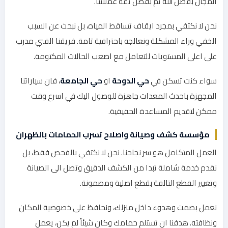
المجال بفضل الله ثم بفضل ثقة عملائنا.
نحن لا نكتفي بمجرد ايقاف تساقط المياه، بل نبحث عن السبب
الخفي وراء المشكلة ونعالجه باحترافية تامة. فريقنا الفني مدرب
على اعلى المستويات للتعامل مع اصعب الحالات المكتومة.
سواء كنت تسكن في
حي الدوحة
او
حي الجامعة
، فان سياراتنا
المجهزة باحدث المعدات جاهزة للوصول اليك في اسرع وقت
ممكن لتقديم المساعدة الحقيقية.
مؤسسة كشف وصيانة واصلاح تسرب الحمامات بالظهران
العمل المتكامل هو سر نجاحنا. نحن لا نكتفي بالفحص فقط، بل
نقدم خدمة شاملة تبدا من الكشف الدقيق وتصل الى الصيانة
وتغيير القطع التالفة بقطع اصلية ومضمونة.
نعمل بصمت وهدوء داخل منزلك، ونحافظ على خصوصية المكان
ونظافته. هدفنا ان تستلم حمامك وكان شيئاً لم يكن، يعمل