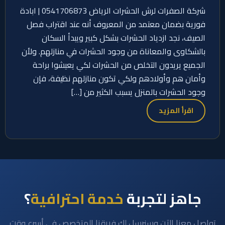
شركة الصفرات لرش الحشرات الرياض 0541706873 | ابادة
فورية بضمان معتمد من المعروف أنه عند اقتراب فصل
الصيف، نجد ازدياد الحشرات بشكل كبير ويبدأ السكان
بالشكاوى والمعاناة من وجود الحشرات في منازلهم. ولأن
الجميع يريدون التخلص من الحشرات لكي يعيشوا براحة
وأمان هم وأولادهم ولكي تكون منازلهم نظيفة، فإن
وجود الحشرات بالمنزل يسبب الكثير من […]
اقرأ المزيد
جاهز لتجربة
خدمة احترافية
؟
تواصل معنا الآن وسنرسل لك فريقنا المتخصص في أسرع وقت