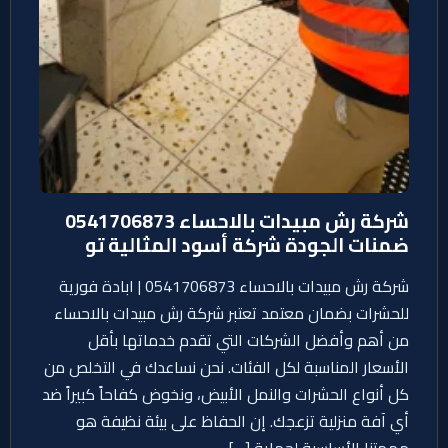
شركة رش مبيدات بالاحساء 0541706873
ضمنات الجودة شركة أسود المثالية تو
شركة رش مبيدات بالاحساء 0541706873 | ابادة فورية
للحشرات بضمان معتمد تعتبر شركة رش مبيدات بالاحساء
من أهم وأفضل الشركات التي تقدم خدماتها بأقل
الأسعار المناسبة لكل الفئات. نحن نساعدك في التخلص من
كل أنواع الحشرات والنمل الأبيض، ونخوض كفاحاً كبيراً ضد
أي آفة منزلية تزعجك. إن الحفاظ على بيئة نظيفة هو
مهمتنا الأساسية لحماية […]