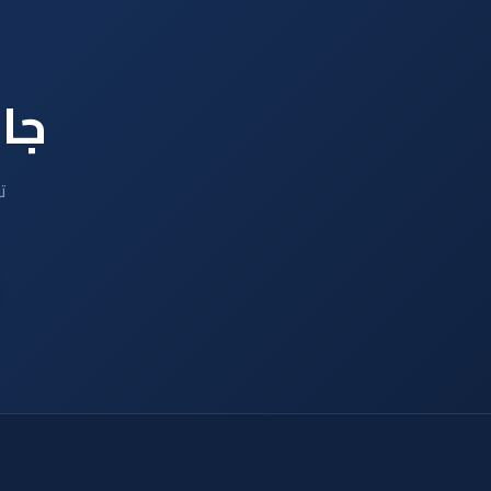
جاه
ت