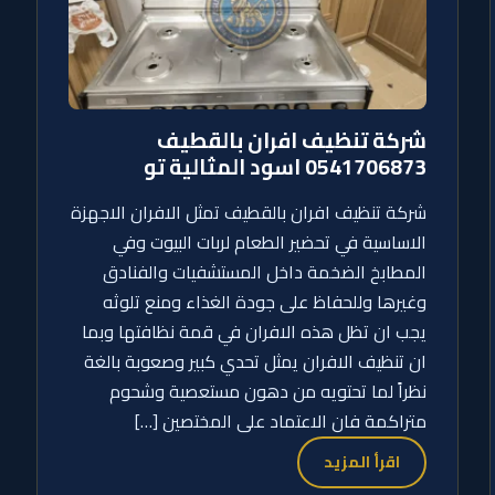
شركة تنظيف افران بالقطيف
0541706873 اسود المثالية تو
شركة تنظيف افران بالقطيف تمثل الافران الاجهزة
الاساسية في تحضير الطعام لربات البيوت وفي
المطابخ الضخمة داخل المستشفيات والفنادق
وغيرها وللحفاظ على جودة الغذاء ومنع تلوثه
يجب ان تظل هذه الافران في قمة نظافتها وبما
ان تنظيف الافران يمثل تحدي كبير وصعوبة بالغة
نظراً لما تحتويه من دهون مستعصية وشحوم
متراكمة فان الاعتماد على المختصين […]
اقرأ المزيد