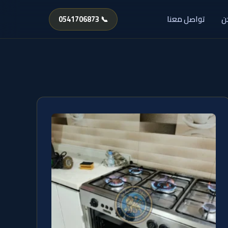
ن
تواصل معنا
📞 0541706873